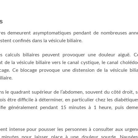
s
iaires demeurent asymptomatiques pendant de nombreuses ann
estent confinés dans la vésicule biliaire.
es calculs biliaires peuvent provoquer une douleur aiguë. C
t de la vésicule biliaire vers le canal cystique, le canal choléd
cage. Ce blocage provoque une distension de la vésicule bilia
iaire.
ns le quadrant supérieur de l’abdomen, souvent du côté droit, 
ois être difficile à déterminer, en particulier chez les diabétique
nsifie généralement pendant 15 minutes à 1 heure, puis dem
ent intense pour pousser les personnes à consulter aux urgen
0 minutes pour laisser place à une douleur sourde. Nausée