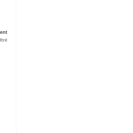
ent
ltré