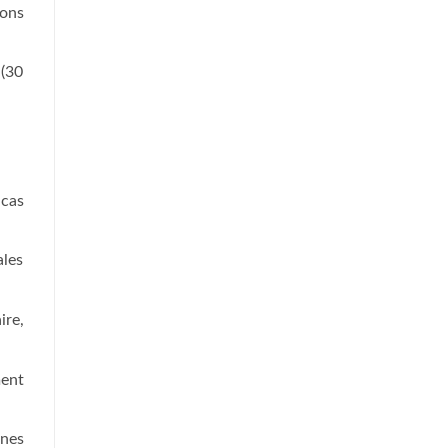
ions
 (30
 cas
ales
ire,
ment
ines