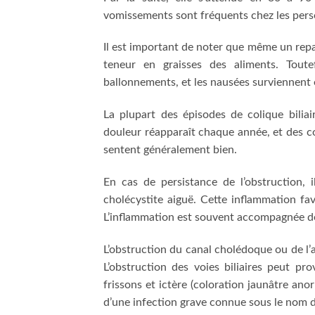
vomissements sont fréquents chez les per
Il est important de noter que même un repa
teneur en graisses des aliments. Toutef
ballonnements, et les nausées surviennent e
La plupart des épisodes de colique bilia
douleur réapparaît chaque année, et des co
sentent généralement bien.
En cas de persistance de l’obstruction, i
cholécystite aiguë. Cette inflammation favo
L’inflammation est souvent accompagnée de
L’obstruction du canal cholédoque ou de l’
L’obstruction des voies biliaires peut p
frissons et ictère (coloration jaunâtre an
d’une infection grave connue sous le nom d