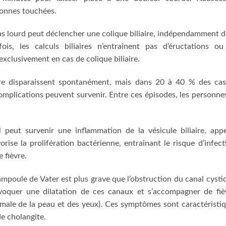
sonnes touchées.
s lourd peut déclencher une colique biliaire, indépendamment d
ois, les calculs biliaires n’entraînent pas d’éructations o
xclusivement en cas de colique biliaire.
ire disparaissent spontanément, mais dans 20 à 40 % des cas
mplications peuvent survenir. Entre ces épisodes, les personne
l peut survenir une inflammation de la vésicule biliaire, app
rise la prolifération bactérienne, entraînant le risque d’infect
 fièvre.
ampoule de Vater est plus grave que l’obstruction du canal cysti
rovoquer une dilatation de ces canaux et s’accompagner de fiè
ormale de la peau et des yeux). Ces symptômes sont caractéristi
e cholangite.