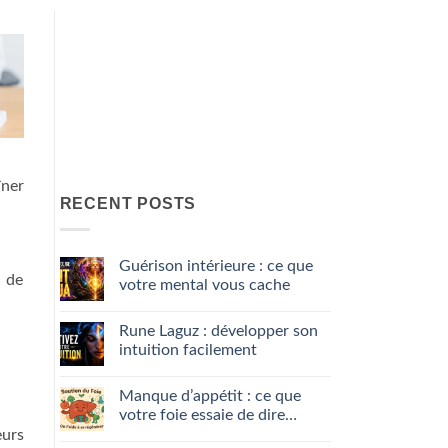
îner
RECENT POSTS
Guérison intérieure : ce que
n de
votre mental vous cache
No
Comments
Rune Laguz : développer son
on
Guérison
intuition facilement
intérieure
:
No
ce
Comments
Manque d’appétit : ce que
que
on
votre
Rune
votre foie essaie de dire…
mental
Laguz
eurs
vous
:
No