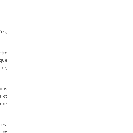
ées,
ette
oque
ire,
sous
s et
eure
ces.
s et