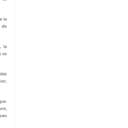
e la
u de
, la
s se
elée
ion.
que.
vre,
ques