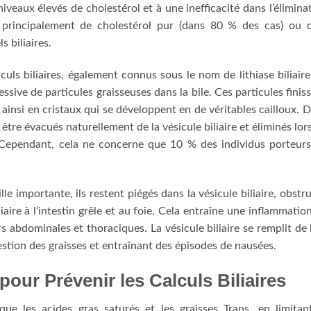
veaux élevés de cholestérol et à une inefficacité dans l’élimina
 principalement de cholestérol pur (dans 80 % des cas) ou 
s biliaires.
uls biliaires, également connus sous le nom de lithiase biliaire
sive de particules graisseuses dans la bile. Ces particules finis
 ainsi en cristaux qui se développent en de véritables cailloux. 
nt être évacués naturellement de la vésicule biliaire et éliminés lor
e. Cependant, cela ne concerne que 10 % des individus porteur
lle importante, ils restent piégés dans la vésicule biliaire, obstr
liaire à l’intestin grêle et au foie. Cela entraîne une inflammatio
s abdominales et thoraciques. La vésicule biliaire se remplit de 
gestion des graisses et entraînant des épisodes de nausées.
pour Prévenir les Calculs Biliaires
 que les acides gras saturés et les graisses Trans, en limitan