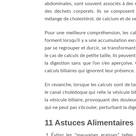
abdominales, sont souvent associés à des ni
des déchets corporels. Ils se composent
mélange de cholestérol, de calcium et de sel
Pour une meilleure compréhension, les calc
forment lorsqu’il y a une accumulation exces
par se regrouper et durcir, se transformant
le cas de calculs de petite taille, ils peuve
la digestion sans que l’on s’en aperçoiv
calculs biliaires qui ignorent leur présence.
En revanche, lorsque les calculs sont de tai
le canal cholédoque qui relie la vésicule bi
la vésicule biliaire, provoquant des douleur
qui ne peut pas s’écouler, perturbant la di
11 Astuces Alimentaires 
Évitez les “mauvaises graisses” telles